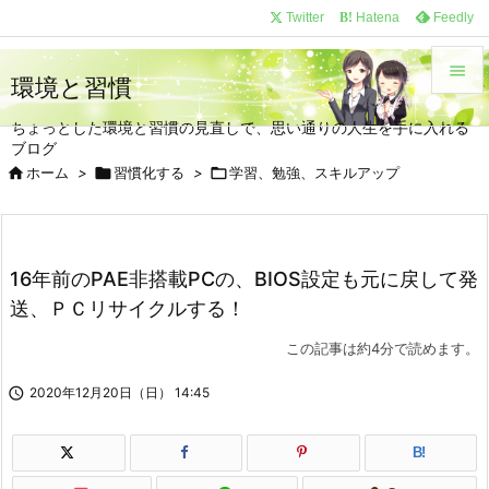
/*
*/
Twitter
Hatena
Feedly
B!

環境と習慣

ちょっとした環境と習慣の見直しで、思い通りの人生を手に入れる
メニュ
ブログ


ホーム
>

習慣化する
>

学習、勉強、スキルアップ
サイド

前へ
16年前のPAE非搭載PCの、BIOS設定も元に戻して発

送、ＰＣリサイクルする！
次へ

この記事は約4分で読めます。
検索

2020年12月20日（日） 14:45
B!