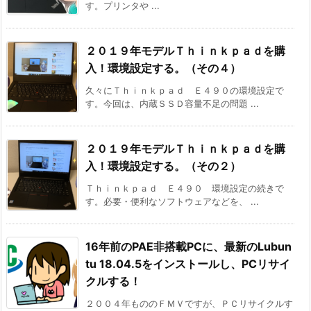
す。プリンタや ...
２０１９年モデルＴｈｉｎｋｐａｄを購
入！環境設定する。（その４）
久々にＴｈｉｎｋｐａｄ Ｅ４９０の環境設定で
す。今回は、内蔵ＳＳＤ容量不足の問題 ...
２０１９年モデルＴｈｉｎｋｐａｄを購
入！環境設定する。（その２）
Ｔｈｉｎｋｐａｄ Ｅ４９０ 環境設定の続きで
す。必要・便利なソフトウェアなどを、 ...
16年前のPAE非搭載PCに、最新のLubun
tu 18.04.5をインストールし、PCリサイ
クルする！
２００４年もののＦＭＶですが、ＰＣリサイクルす