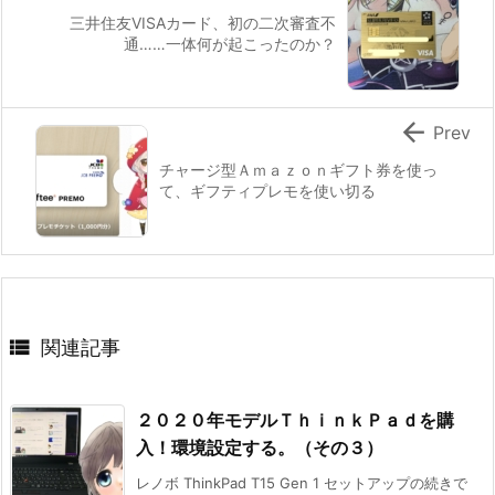
三井住友VISAカード、初の二次審査不
通……一体何が起こったのか？

Prev
チャージ型Ａｍａｚｏｎギフト券を使っ
て、ギフティプレモを使い切る

関連記事
２０２０年モデルＴｈｉｎｋＰａｄを購
入！環境設定する。（その３）
レノボ ThinkPad T15 Gen 1 セットアップの続きで