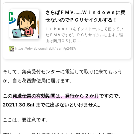
さらばＦＭＶ……Ｗｉｎｄｏｗｓに戻
せないのでＰＣリサイクルする！
Ｌｕｂｕｎｔｕをインストールして使ってい
たＦＭＶですが、ＰＣリサイクルします。理
由は商用ＯＳに戻 ...
https://eh-lab.com/habit/learn/p2487/
そして、集荷受付センターに電話して取りに来てもらう
か、自ら葛西郵便局に届けます。
この
発送伝票の有効期間は、発行から 2 か月
ですので、
2021.1.30.Sat までに出さないといけません。
ここは、要注意です。