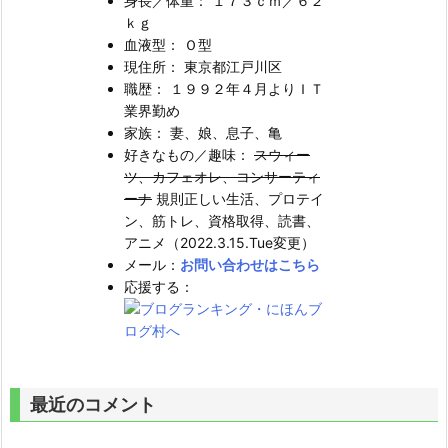
身長／体重： １７３ｃｍ／６２
ｋｇ
血液型： Ｏ型
現住所： 東京都江戸川区
職歴： １９９２年４月よりＩＴ
業界勤め
家族： 妻、娘、息子、亀
好きなもの／趣味：
スウィー
ツ、カフェオレ、コンサーティ
ーナ
規則正しい生活、プロテイ
ン、筋トレ、資格取得、読書、
アニメ（2022.3.15.Tue変更）
メール：
お問い合わせはこちら
応援する：
最近のコメント