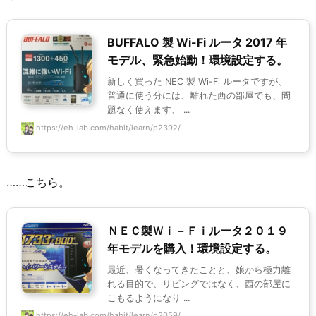
BUFFALO 製 Wi-Fi ルータ 2017 年
モデル、緊急始動！環境設定する。
新しく買った NEC 製 Wi-Fi ルータですが、
普通に使う分には、離れた西の部屋でも、問
題なく使えます、 ...
https://eh-lab.com/habit/learn/p2392/
……こちら。
ＮＥＣ製Ｗｉ－Ｆｉルータ２０１９
年モデルを購入！環境設定する。
最近、暑くなってきたことと、娘から極力離
れる目的で、リビングではなく、西の部屋に
こもるようになり ...
https://eh-lab.com/habit/learn/p2059/