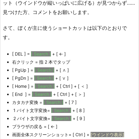
ット（ウインドウが縦いっぱいに広げる）が見つからず……
見つけた方、コメントをお願いします。
さて、ぼくが主に使うショートカットは以下のとおりで
す。
[ DEL ] =
[ Search ]
+ [ ← ]
右クリック = 指 2 本でタップ
[ PgUp ] =
[ Search ]
+ [ ∧ ]
[ PgDn ] =
[ Search ]
+ [ ∨ ]
[ Home ] =
[ Search ]
+ [ Ctrl ] + [ ＜ ]
[ End ] =
[ Search ]
+ [ Ctrl ] + [ ＞ ]
カタカナ変換 =
[ Search ]
+ [ 7 ]
1 バイト文字変換=
[ Search ]
+ [ 8 ]
2 バイト文字変換=
[ Search ]
+ [ 9 ]
ブラウザの戻る = [ ← ]
画面全体スクリーンショット= [ Ctrl ] +
[ウインドウ表示]