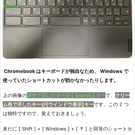
Chromebook はキーボードが独自なため、 Windows で
使っていたショートカットが効かなかったりします。
上の画像の
緑色で示したキーが [ Search ] キー
で、
クリー
ム色で示したキーが[ウインドウ表示]キー
です。この 2 つ
は独特ですので、覚えておきましょう。
未だに [ Shift ] + [ Windows ] + [ ↑ ] と同等のショートカ