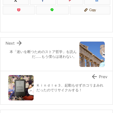
B!
Copy

Next
本「迷いを断つためのストア哲学」を読ん
だ……もう僕らは迷わない。

Prev
Ｋｉｎｄｌｅ３、起動もせずホコリまみれ
だったのでリサイクルする！