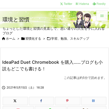
/*
*/
Twitter
Hatena
Feedly
B!

環境と習慣

ちょっとした環境と習慣の見直しで、思い通りの人生を手に入れる
メニュ
ブログ


ホーム
>

習慣化する
>

学習、勉強、スキルアップ
サイド

前へ
IdeaPad Duet Chromebook を購入……ブログも小

説もどこでも書ける！
次へ

この記事は約5分で読めます。
検索

2021年5月15日（土） 16:28
B!