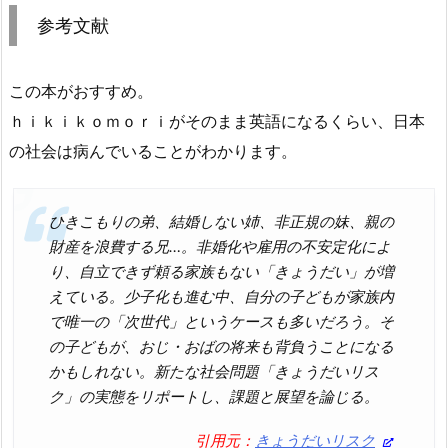
参考文献
この本がおすすめ。
ｈｉｋｉｋｏｍｏｒｉがそのまま英語になるくらい、日本
の社会は病んでいることがわかります。
ひきこもりの弟、結婚しない姉、非正規の妹、親の
財産を浪費する兄…。非婚化や雇用の不安定化によ
り、自立できず頼る家族もない「きょうだい」が増
えている。少子化も進む中、自分の子どもが家族内
で唯一の「次世代」というケースも多いだろう。そ
の子どもが、おじ・おばの将来も背負うことになる
かもしれない。新たな社会問題「きょうだいリス
ク」の実態をリポートし、課題と展望を論じる。
引用元：
きょうだいリスク