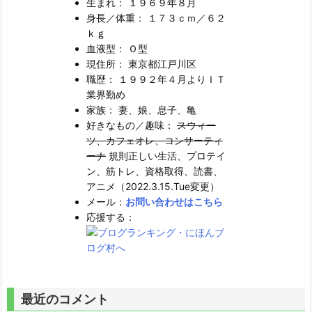
生まれ： １９６９年８月
身長／体重： １７３ｃｍ／６２
ｋｇ
血液型： Ｏ型
現住所： 東京都江戸川区
職歴： １９９２年４月よりＩＴ
業界勤め
家族： 妻、娘、息子、亀
好きなもの／趣味：
スウィー
ツ、カフェオレ、コンサーティ
ーナ
規則正しい生活、プロテイ
ン、筋トレ、資格取得、読書、
アニメ（2022.3.15.Tue変更）
メール：
お問い合わせはこちら
応援する：
最近のコメント