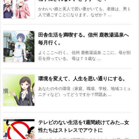
かわいい娘と美人で若い妻がいても、老後は、男１
人で過ごすことになります。なぜか？ ...
田舎生活を満喫する。信州 鹿教湯温泉へ
毎月行く。
よくここへ行く。 信州 鹿教湯温泉 ここに、母が別
荘を持っている。 母は７３歳な ...
環境を変えて、人生を思い通りにする。
あなたの今の環境（家庭、職場、学校、地域コミュ
ニティなど）ってどうですか？問題あ ...
テレビのない生活を1週間続けてみた…女
性たちはストレスでアウトに