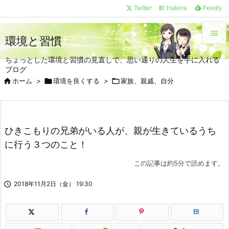
/*
*/
Twitter
Hatena
Feedly
B!

環境と習慣

ちょっとした環境と習慣の見直しで、思い通りの人生を手に入れる
メニュ
ブログ


ホーム
>

環境を良くする
>

家族、親戚、自分
サイド

前へ
ひきこもりの兄弟がいる人が、親が生きているうち

に行う３つのこと！
次へ

この記事は約5分で読めます。
検索

2018年11月2日（金） 19:30
B!