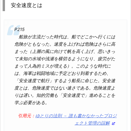
安全速度とは
P215
船旅が主流だった時代は、船でどこかへ行くには
危険がともなった。速度を上げれば危険はさらに高
まった（上層の風に向けて帆を高く上げ、思いきっ
て未知の水域や浅瀬を横切るようになり、疲労がた
まって人為的ミスが増える）。このような時代に
は、海軍は戦闘地域に予定どおり到着するため、
「安全速度で航行」するよう船長に命じた。安全速
度とは、危険速度ではない速さである。危険速度よ
りは遅い。知的労働も「安全速度で」進めることを
学ぶ必要がある。
引用元：
ゆとりの法則 － 誰も書かなかったプロジ
ェクト管理の誤解