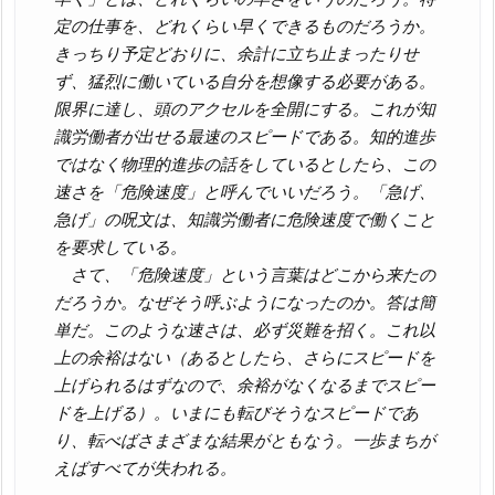
定の仕事を、どれくらい早くできるものだろうか。
きっちり予定どおりに、余計に立ち止まったりせ
ず、猛烈に働いている自分を想像する必要がある。
限界に達し、頭のアクセルを全開にする。これが知
識労働者が出せる最速のスピードである。知的進歩
ではなく物理的進歩の話をしているとしたら、この
速さを「危険速度」と呼んでいいだろう。「急げ、
急げ」の呪文は、知識労働者に危険速度で働くこと
を要求している。
さて、「危険速度」という言葉はどこから来たの
だろうか。なぜそう呼ぶようになったのか。答は簡
単だ。このような速さは、必ず災難を招く。これ以
上の余裕はない（あるとしたら、さらにスピードを
上げられるはずなので、余裕がなくなるまでスピー
ドを上げる）。いまにも転びそうなスピードであ
り、転べばさまざまな結果がともなう。一歩まちが
えばすべてが失われる。