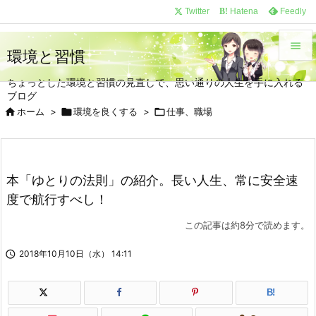
/*
*/
Twitter
Hatena
Feedly
B!

環境と習慣

ちょっとした環境と習慣の見直しで、思い通りの人生を手に入れる
メニュ
ブログ


ホーム
>

環境を良くする
>

仕事、職場
サイド

前へ
本「ゆとりの法則」の紹介。長い人生、常に安全速

度で航行すべし！
次へ

この記事は約8分で読めます。
検索

2018年10月10日（水） 14:11
B!