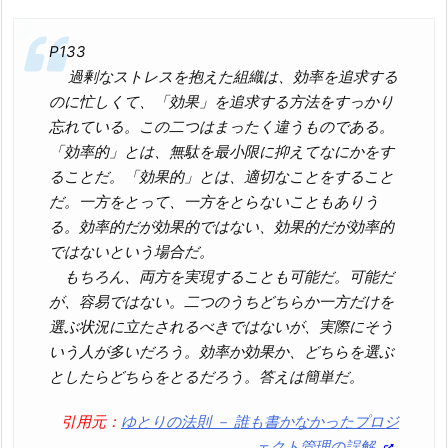
P133
過剰なストレスを抱えた組織は、効率を追求する
のに忙しくて、「効果」を追求する方法をすっかり
忘れている。この二つはまったく違うものである。
「効率的」とは、無駄を最小限に抑えてなにかをす
ることだ。「効果的」とは、適切なことをすること
だ。一方をとって、一方をとらないこともありう
る。効率的だが効果的ではない、効果的だが効率的
ではないという場合だ。
もちろん、両方を実現することも可能だ。可能だ
が、容易ではない。二つのうちどちらか一方だけを
選ぶ状況に立たされるべきではないが、実際にそう
いう人が多いだろう。効率か効果か、どちらを選ぶ
としたらどちらをとるだろう。答えは簡単だ。
引用元：
ゆとりの法則 － 誰も書かなかったプロジ
ェクト管理の誤解