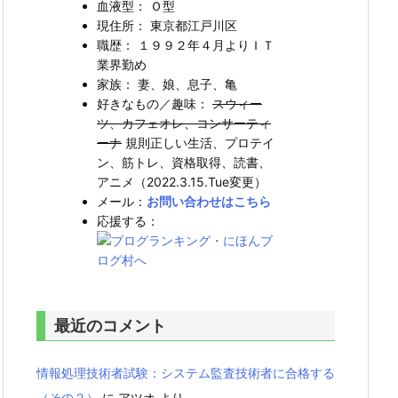
血液型： Ｏ型
現住所： 東京都江戸川区
職歴： １９９２年４月よりＩＴ
業界勤め
家族： 妻、娘、息子、亀
好きなもの／趣味：
スウィー
ツ、カフェオレ、コンサーティ
ーナ
規則正しい生活、プロテイ
ン、筋トレ、資格取得、読書、
アニメ（2022.3.15.Tue変更）
メール：
お問い合わせはこちら
応援する：
最近のコメント
情報処理技術者試験：システム監査技術者に合格する
（その２）
に
アツオ
より