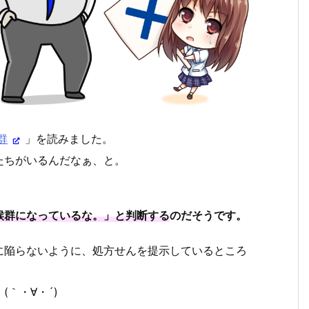
群
」を読みました。
たちがいるんだなぁ、と。
候群になっているな。」と判断する
のだそうです。
に陥らないように、処方せんを提示しているところ
｀・∀・´)