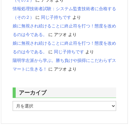
情報処理技術者試験：システム監査技術者に合格する
（その２）
に
同じ子持ちです
より
娘に無視され続けることに終止符を打つ！態度を改め
るのは今である。
に
アツオ
より
娘に無視され続けることに終止符を打つ！態度を改め
るのは今である。
に
同じ子持ちです
より
陽明学左派から学ぶ。勝ち負けや損得にこだわらずス
マートに生きる！
に
アツオ
より
アーカイブ
ア
ー
カ
イ
ブ