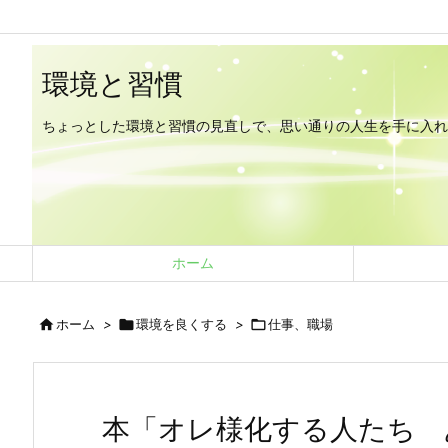
/*
*/
環境と習慣
ちょっとした環境と習慣の見直しで、思い通りの人生を手に入れ
ホーム

ホーム
>

環境を良くする
>

仕事、職場
本「オレ様化する人たち 