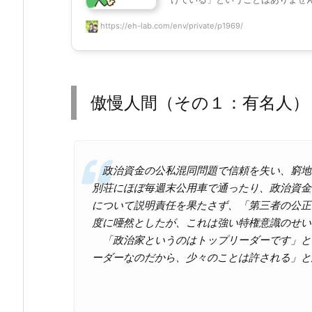
https://eh-lab.com/env/private/p1969/
傲慢人間（その１：有名人）
政治資金の公私混同問題で信頼を失い、窮地
別荘にほぼ毎週末公用車で通ったり、政治資金
について説明責任を果たさず、「第三者の公正
度に唖然としたが、これは強い特権意識のせい
「政治家というのはトップリーダーです」と
ーダーなのだから、少々のことは許される」と