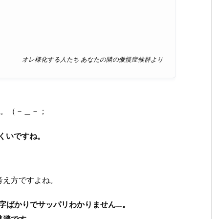
オレ様化する人たち あなたの隣の傲慢症候群より
…。（－＿－；
にくいですね。
考え方ですよね。
漢字ばかりでサッパリわかりません…。