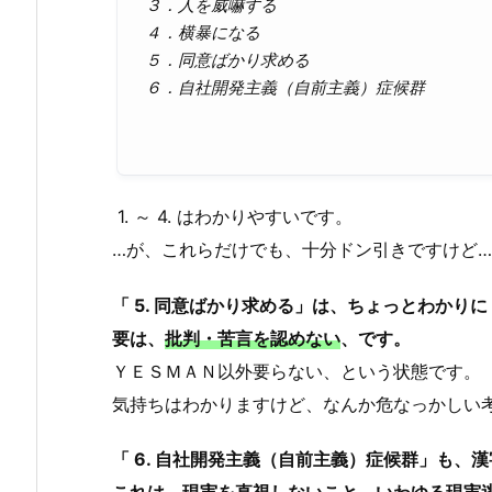
３．人を威嚇する
４．横暴になる
５．同意ばかり求める
６．自社開発主義（自前主義）症候群
1. ～ 4. はわかりやすいです。
…が、これらだけでも、十分ドン引きですけど
「 5. 同意ばかり求める」は、ちょっとわかり
要は、
批判・苦言を認めない
、です。
ＹＥＳＭＡＮ以外要らない、という状態です。
気持ちはわかりますけど、なんか危なっかしい
「 6. 自社開発主義（自前主義）症候群」も、