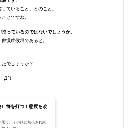
逃避
です。
信じていること、とのこと。
うことですね。
が持っているのではないでしょうか。
、傲慢症候群であると。
したでしょうか？
Д`)
終止符を打つ！態度を改
が居て、その娘に無視され続
？なぜ ...