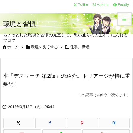
/*
*/
Twitter
Hatena
Feedly
B!

環境と習慣

ちょっとした環境と習慣の見直しで、思い通りの人生を手に入れる
メニュ
ブログ


ホーム
>

環境を良くする
>

仕事、職場
サイド

前へ
本「デスマーチ 第2版」の紹介。トリアージが特に重

要だ！
次へ

この記事は約9分で読めます。
検索

2018年9月18日（火） 05:44
B!