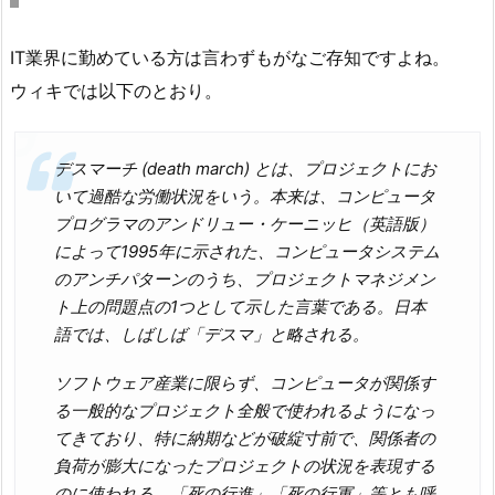
IT業界に勤めている方は言わずもがなご存知ですよね。
ウィキでは以下のとおり。
デスマーチ (death march) とは、プロジェクトにお
いて過酷な労働状況をいう。本来は、コンピュータ
プログラマのアンドリュー・ケーニッヒ（英語版）
によって1995年に示された、コンピュータシステム
のアンチパターンのうち、プロジェクトマネジメン
ト上の問題点の1つとして示した言葉である。日本
語では、しばしば「デスマ」と略される。
ソフトウェア産業に限らず、コンピュータが関係す
る一般的なプロジェクト全般で使われるようになっ
てきており、特に納期などが破綻寸前で、関係者の
負荷が膨大になったプロジェクトの状況を表現する
のに使われる。「死の行進」「死の行軍」等とも呼