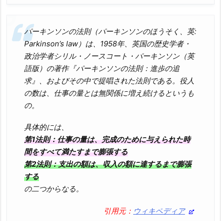
パーキンソンの法則（パーキンソンのほうそく、英:
Parkinson’s law）は、1958年、英国の歴史学者・
政治学者シリル・ノースコート・パーキンソン（英
語版）の著作『パーキンソンの法則：進歩の追
求』、およびその中で提唱された法則である。役人
の数は、仕事の量とは無関係に増え続けるというも
の。
具体的には、
第1法則：仕事の量は、完成のために与えられた時
間をすべて満たすまで膨張する
第2法則：支出の額は、収入の額に達するまで膨張
する
の二つからなる。
引用元：
ウィキペディア