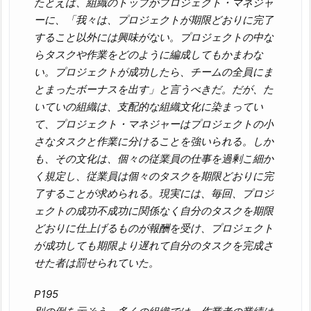
たとえば、組織のトップがプロジェクト・マネジャ
ーに、「我々は、プロジェクトが期限どおりに完了
すること以外には興味がない。プロジェクトの中な
らタスクや作業をどのように編成してもかまわな
い。プロジェクトが成功したら、チームの全員にま
とまったボーナスを出す」と言うべきだ。だが、た
いていの組織は、支配的な組織文化に染まってい
て、プロジェクト・マネジャーはプロジェクトの小
さなタスクと作業に分けることを強いられる。しか
も、その文化は、個々の従業員の仕事を過剰こ細か
く規定し、従業員は個々のタスクを期限どおりに完
了することが求められる。現実には、毎回、プロジ
ェクトの成功不成功に関係なく自分のタスクを期限
どおりに仕上げるものが報酬を受け、プロジェクト
が成功しても期限より遅れて自分のタスクを完成さ
せた者は罰せられていた。
P195