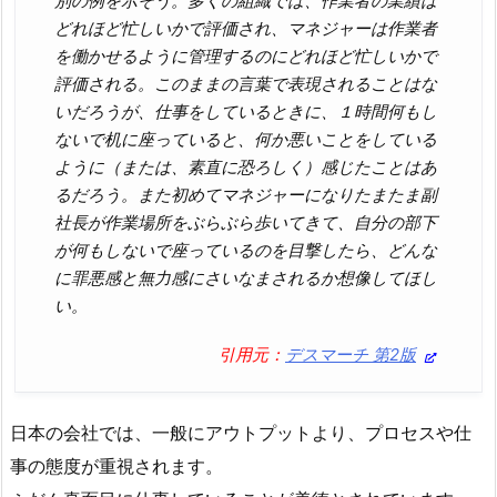
別の例を示そう。多くの組織では、作業者の業績は
どれほど忙しいかで評価され、マネジャーは作業者
を働かせるように管理するのにどれほど忙しいかで
評価される。このままの言葉で表現されることはな
いだろうが、仕事をしているときに、１時間何もし
ないで机に座っていると、何か悪いことをしている
ように（または、素直に恐ろしく）感じたことはあ
るだろう。また初めてマネジャーになりたまたま副
社長が作業場所をぶらぶら歩いてきて、自分の部下
が何もしないで座っているのを目撃したら、どんな
に罪悪感と無力感にさいなまされるか想像してほし
い。
引用元：
デスマーチ 第2版
日本の会社では、一般にアウトプットより、プロセスや仕
事の態度が重視されます。