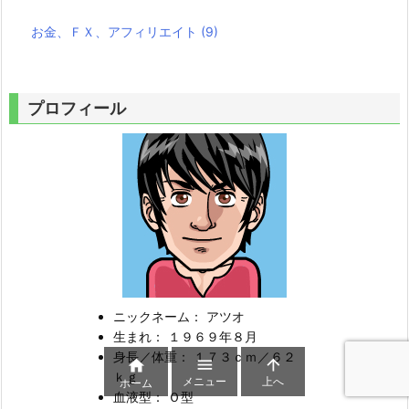
お金、ＦＸ、アフィリエイト
(9)
プロフィール
ニックネーム： アツオ
生まれ： １９６９年８月
身長／体重： １７３ｃｍ／６２



ｋｇ
メニュー
上へ
ホーム
血液型： Ｏ型