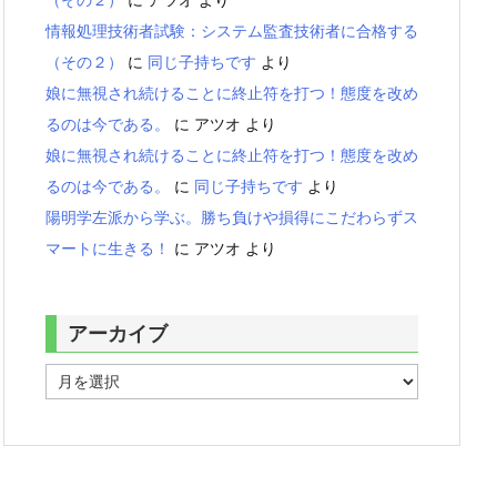
情報処理技術者試験：システム監査技術者に合格する
（その２）
に
同じ子持ちです
より
娘に無視され続けることに終止符を打つ！態度を改め
るのは今である。
に
アツオ
より
娘に無視され続けることに終止符を打つ！態度を改め
るのは今である。
に
同じ子持ちです
より
陽明学左派から学ぶ。勝ち負けや損得にこだわらずス
マートに生きる！
に
アツオ
より
アーカイブ
ア
ー
カ
イ
ブ