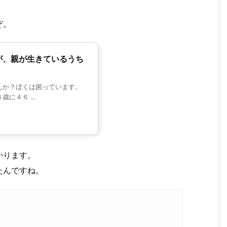
ぞ。
が、親が生きているうち
んか？ぼくは困っています。
に４６ ...
かります。
たんですね。