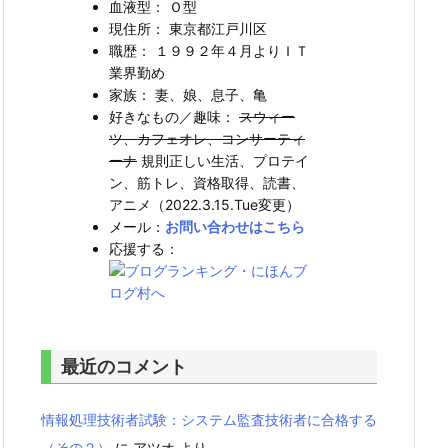
血液型： Ｏ型
現住所： 東京都江戸川区
職歴： １９９２年４月よりＩＴ
業界勤め
家族： 妻、娘、息子、亀
好きなもの／趣味：
スウィー
ツ、カフェオレ、コンサーティ
ーナ
規則正しい生活、プロテイ
ン、筋トレ、資格取得、読書、
アニメ（2022.3.15.Tue変更）
メール：
お問い合わせはこちら
応援する：
最近のコメント
情報処理技術者試験：システム監査技術者に合格する
（その２）
に
アツオ
より