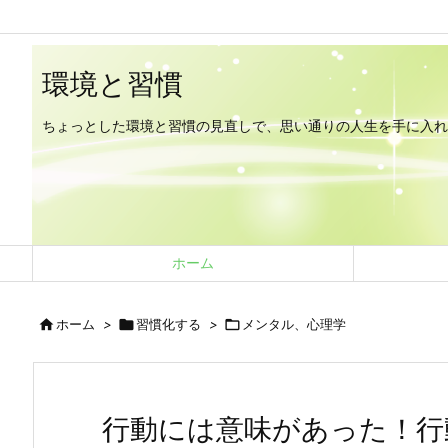
/*
*/
環境と習慣
ちょっとした環境と習慣の見直しで、思い通りの人生を手に入れ
ホーム

ホーム
>

習慣化する
>

メンタル、心理学
行動には意味があった！行